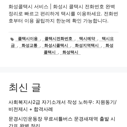
화성콜택시 서비스 | 화성시 콜택시 전화번호 완벽
정리로 빠르고 편리하게 택시를 이용하세요. 전화번
호부터 이용 꿀팁까지 한눈에 확인 가능합니다.
태
콜택시이용
,
콜택시전화번호
,
택시예약
,
택시요
그
금
,
화성교통
,
화성시콜택시
,
화성지역택시
,
화성
콜택시
,
화성택시
최신 글
사회복지사2급 자기소개서 작성 노하우: 지원동기/
비전제시 + 합격사례
문경시민운동장 무료셔틀버스 문경새재역 출발 시
간표 완벽 정리