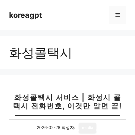
컨
텐
koreagpt
메
츠
로
뉴
건
너
화성콜택시
뛰
기
화성콜택시 서비스 | 화성시 콜
택시 전화번호, 이것만 알면 끝!
2026-02-28
작성자:
media