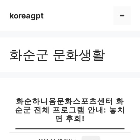
컨
텐
koreagpt
메
츠
로
뉴
건
너
화순군 문화생활
뛰
기
화순하니움문화스포츠센터 화
순군 전체 프로그램 안내: 놓치
면 후회!