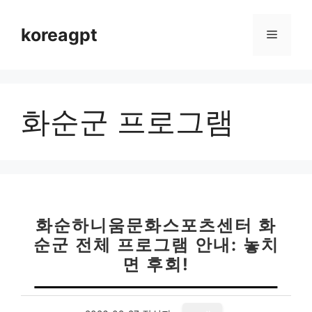
컨
텐
koreagpt
메
츠
로
뉴
건
너
화순군 프로그램
뛰
기
화순하니움문화스포츠센터 화
순군 전체 프로그램 안내: 놓치
면 후회!