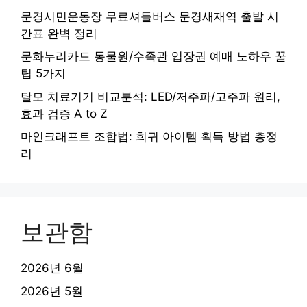
문경시민운동장 무료셔틀버스 문경새재역 출발 시
간표 완벽 정리
문화누리카드 동물원/수족관 입장권 예매 노하우 꿀
팁 5가지
탈모 치료기기 비교분석: LED/저주파/고주파 원리,
효과 검증 A to Z
마인크래프트 조합법: 희귀 아이템 획득 방법 총정
리
보관함
2026년 6월
2026년 5월