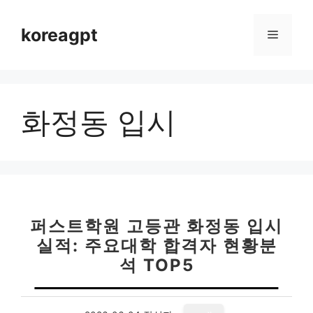
컨
텐
koreagpt
메
츠
로
뉴
건
너
화정동 입시
뛰
기
퍼스트학원 고등관 화정동 입시
실적: 주요대학 합격자 현황분
석 TOP5