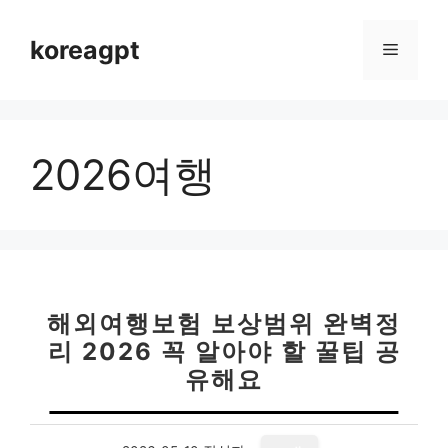
컨
텐
koreagpt
메
츠
로
뉴
건
너
2026여행
뛰
기
해외여행보험 보상범위 완벽정
리 2026 꼭 알아야 할 꿀팁 공
유해요