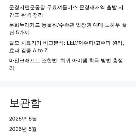
문경시민운동장 무료셔틀버스 문경새재역 출발 시
간표 완벽 정리
문화누리카드 동물원/수족관 입장권 예매 노하우 꿀
팁 5가지
탈모 치료기기 비교분석: LED/저주파/고주파 원리,
효과 검증 A to Z
마인크래프트 조합법: 희귀 아이템 획득 방법 총정
리
보관함
2026년 6월
2026년 5월