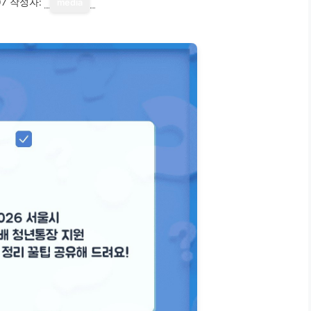
07
작성자:
media