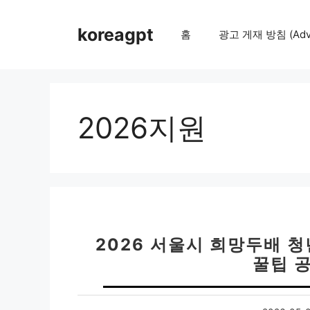
컨
텐
koreagpt
홈
광고 게재 방침 (Adver
츠
로
건
너
뛰
2026지원
기
2026 서울시 희망두배 청
꿀팁 