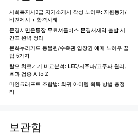
사회복지사2급 자기소개서 작성 노하우: 지원동기/
비전제시 + 합격사례
문경시민운동장 무료셔틀버스 문경새재역 출발 시
간표 완벽 정리
문화누리카드 동물원/수족관 입장권 예매 노하우 꿀
팁 5가지
탈모 치료기기 비교분석: LED/저주파/고주파 원리,
효과 검증 A to Z
마인크래프트 조합법: 희귀 아이템 획득 방법 총정
리
보관함