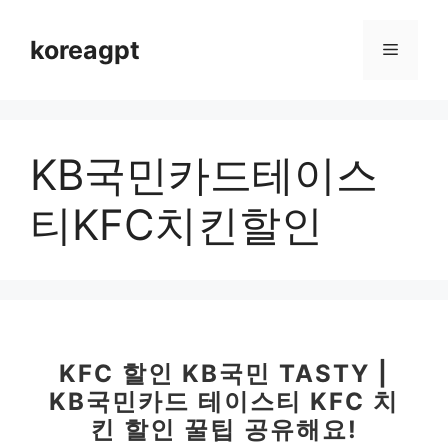
컨
텐
koreagpt
메
츠
로
뉴
건
너
KB국민카드테이스
뛰
기
티KFC치킨할인
KFC 할인 KB국민 TASTY |
KB국민카드 테이스티 KFC 치
킨 할인 꿀팁 공유해요!