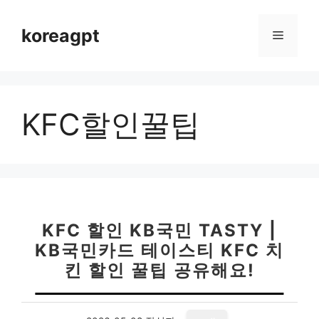
컨
텐
koreagpt
메
츠
로
뉴
건
너
KFC할인꿀팁
뛰
기
KFC 할인 KB국민 TASTY |
KB국민카드 테이스티 KFC 치
킨 할인 꿀팁 공유해요!