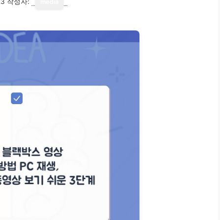
23
작성자:
media