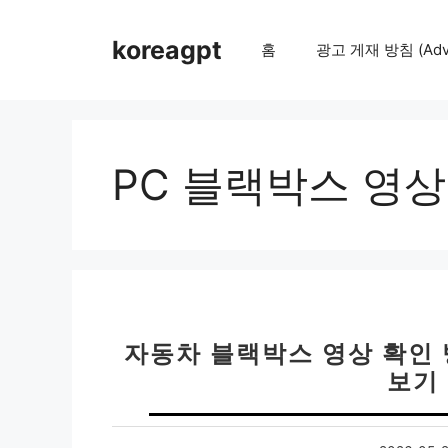
컨
텐
koreagpt
홈
광고 게재 방침 (Adver
츠
로
건
너
뛰
PC 블랙박스 영상
기
자동차 블랙박스 영상 확인 
보기